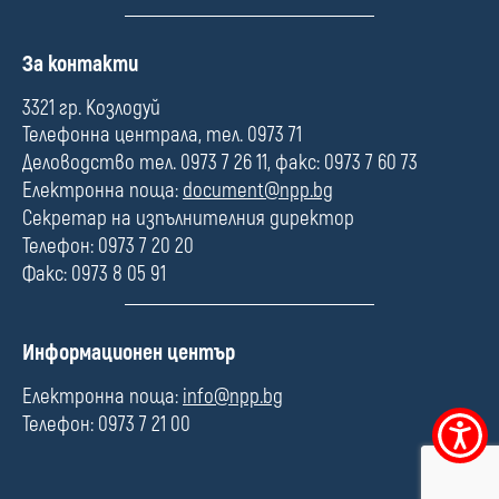
П
За контакти
о
л
3321 гр. Козлодуй
е
Телефонна централа, тел. 0973 71
Деловодство тел. 0973 7 26 11, факс: 0973 7 60 73
Електронна поща:
document@npp.bg
Секретар на изпълнителния директор
Телефон: 0973 7 20 20
Факс: 0973 8 05 91
П
Информационен център
о
л
Електронна поща:
info@npp.bg
е
Телефон: 0973 7 21 00
Меню
за
достъпно