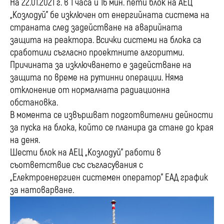
На 22.01.2021 г. в 1 часа и 16 мин. пети блок на АЕЦ
„Козлодуй” бе изключен от енергийната система на
страната след задействане на аварийната
защита на реактора. Всички системи на блока са
сработили съгласно проектните алгоритми.
Причината за изключването е задействане на
защита по време на рутинни операции. Няма
отклонение от нормалната радиационна
обстановка.
В момента се извършват подготвителни дейности
за пуска на блока, който се планира да стане до края
на деня.
Шести блок на АЕЦ „Козлодуй” работи в
съответствие със съгласувания с
„Електроенергиен системен оператор” ЕАД график
за натоварване.