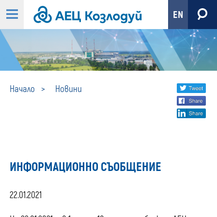
EN
Новини
Share
twi
Начало
Новини
fa
social
lin
media
ИНФОРМАЦИОННО СЪОБЩЕНИЕ
22.01.2021