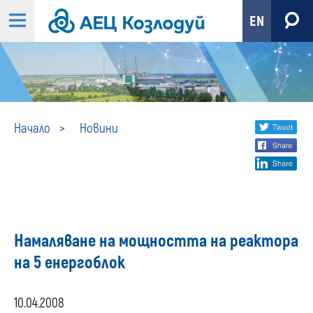
EN
Новини
Share
twi
Начало
Новини
fa
social
lin
media
Намаляване на мощността на реактора
на 5 енергоблок
10.04.2008