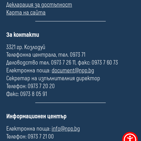
Декларация за достъпност
Карта на сайта
П
За контакти
о
л
3321 гр. Козлодуй
е
Телефонна централа, тел. 0973 71
Деловодство тел. 0973 7 26 11, факс: 0973 7 60 73
Електронна поща:
document@npp.bg
Секретар на изпълнителния директор
Телефон: 0973 7 20 20
Факс: 0973 8 05 91
П
Информационен център
о
л
Електронна поща:
info@npp.bg
е
Телефон: 0973 7 21 00