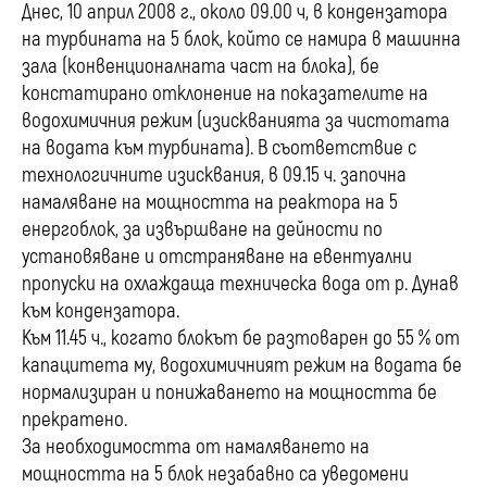
Днес, 10 април 2008 г., около 09.00 ч, в кондензатора
на турбината на 5 блок, който се намира в машинна
зала (конвенционалната част на блока), бе
констатирано отклонение на показателите на
водохимичния режим (изискванията за чистотата
на водата към турбината). В съответствие с
технологичните изисквания, в 09.15 ч. започна
намаляване на мощността на реактора на 5
енергоблок, за извършване на дейности по
установяване и отстраняване на евентуални
пропуски на охлаждаща техническа вода от р. Дунав
към кондензатора.
Към 11.45 ч., когато блокът бе разтоварен до 55 % от
капацитета му, водохимичният режим на водата бе
нормализиран и понижаването на мощността бе
прекратено.
За необходимостта от намаляването на
мощността на 5 блок незабавно са уведомени