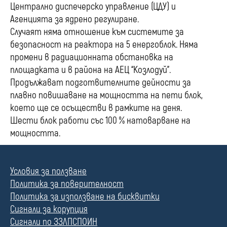
Централно диспечерско управление (ЦДУ) и
Агенцията за ядрено регулиране.
Случаят няма отношение към систе­мите за
безопасност на реактора на 5 енергоблок. Няма
промени в радиационната обстановка на
площадката и в района на АЕЦ “Козлодуй”.
Продължават подготвителните дейности за
плавно повишаване на мощността на пети блок,
което ще се осъществи в рамките на деня.
Шести блок работи със 100 % натоварване на
мощността.
Условия за ползване
Политика за поверителност
Политика за използване на бисквитки
Сигнали за корупция
Сигнали по ЗЗЛПСПОИН