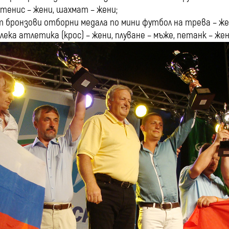
 тенис – жени, шахмат – жени;
т бронзови отборни медала по мини футбол на трева – жен
 лека атлетика (крос) – жени, плуване – мъже, петанк – жен