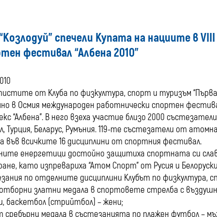
“Козлодуй” спечели Купата на нациите в VІ
тен фестивал “Албена 2010”
2010
истите от Клуба по физкултура, спорт и туризъм “Първа 
но в Осмия международен работнически спортен фестивал,
екс “Албена”. В него взеха участие близо 2000 състезатели
л, Турция, Беларус, Румъния. 119-те състезатели от атом
а във всичките 16 дисциплини от спортния фестивал.
ите енергетици достойно защитиха спортната си слава
ране, като изпревариха “Атом Спорт” от Русия и Белору
зания по отделните дисциплини Клубът по физкултура, с
 отборни златни медала в спортовете стрелба с въздушна
и, баскетбол (стрийтбол) – жени;
т сребърни медала в състезанията по плажен футбол – мъж