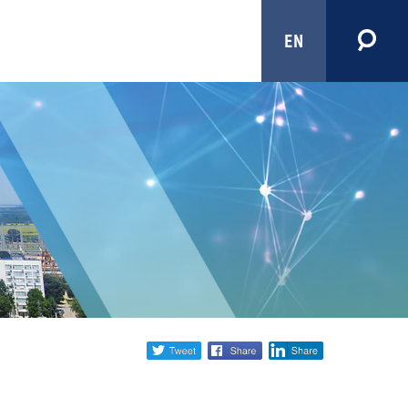
EN
Share
twitter
facebook
linkedin
social