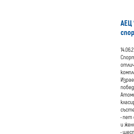
АЕЦ 
спор
14.06.
Спорт
отлич
компл
Израе
побед
Атомн
класи
състе
• пет
и жен
• шес