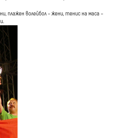
и, плажен волейбол – жени, тенис на маса –
и.