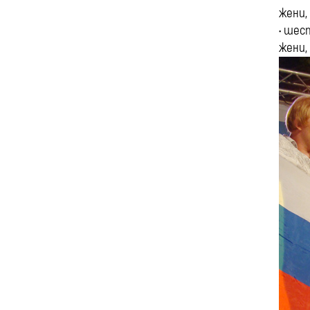
жени,
• шес
жени,