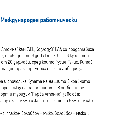
media
ІІ Международен работнически
Атомна” към “АЕЦ Козлодуй” ЕАД се представиха
 проведен от 9 до 13 юни 2010 г. в курортен
 от 20 държави, сред които Русия, Тунис, Китай,
ната централа премериха сили и амбиция за
 и спечелиха Купата на нациите в крайното
ски профсъюз на работниците. В отборните
порт и туризъм “Първа Атомна” завоюва:
 пушка – мъже и жени, теглене на въже – мъже
е, плажен волейбол – мъже, волейбол – мъже и