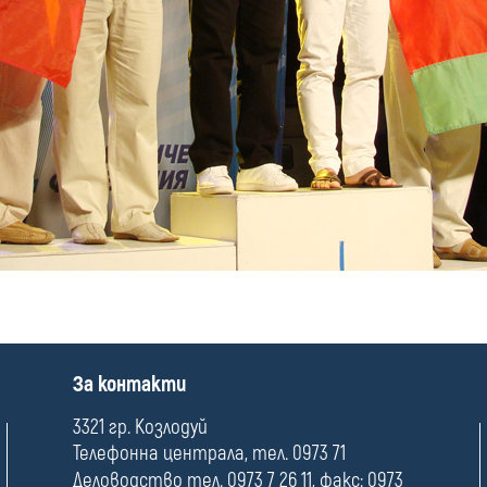
П
За контакти
о
л
3321 гр. Козлодуй
е
Телефонна централа, тел. 0973 71
Деловодство тел. 0973 7 26 11, факс: 0973