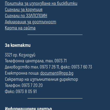
Политика за използване на бисквитки
Сигнали за корупция
Сигнали по ЗЗЛПСПОИН
Декларация за достъпност
Карта на сайта
П
За контакти
о
л
3321 гр. Козлодуй
е
Телефонна централа, тел. 0973 71
Деловодство тел. 0973 7 26 11, факс: 0973 7 60 73
Електронна поща:
document@npp.bg
Секретар на изпълнителния директор
Телефон: 0973 7 20 20
Факс: 0973 8 05 91
П
Информационен център