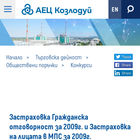
EN
Конкурси
Share
twi
Начало
Търговска дейност
Обществени поръчки
Конкурси
fa
social
lin
media
Застраховка Гражданска
отговорност за 2009г. и Застраховка
на лицата в МПС за 2009г.