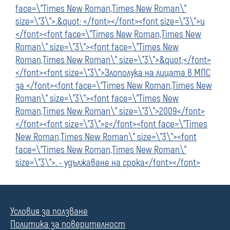
face=\"Times New Roman,Times New Roman\"
size=\"3\">.&quot; </font></font><font size=\"3\">и
</font><font face=\"Times New Roman,Times New
Roman\" size=\"3\"><font face=\"Times New
Roman,Times New Roman\" size=\"3\">&quot;</font>
</font><font size=\"3\">Злополука на лицата в МПС
за </font><font face=\"Times New Roman,Times New
Roman\" size=\"3\"><font face=\"Times New
Roman,Times New Roman\" size=\"3\">2009</font>
</font><font size=\"3\">г</font><font face=\"Times
New Roman,Times New Roman\" size=\"3\"><font
face=\"Times New Roman,Times New Roman\"
size=\"3\">. - удължаване на срока</font></font>
Условия за ползване
Политика за поверителност