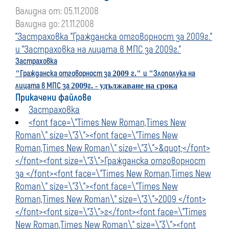
Валидна от: 05.11.2008
Валидна до: 21.11.2008
"Застраховка "Гражданска отговорност за 2009г."
и "Застраховка на лицата в МПС за 2009г."
Застраховка
Гражданска отговорност за
г
и
Злополука на
"
2009
."
"
лицата в МПС за
г
2009
. - удължаване на срока
Прикачени файлове
Застраховка
<font face=\"Times New Roman,Times New
Roman\" size=\"3\"><font face=\"Times New
Roman,Times New Roman\" size=\"3\">&quot;</font>
</font><font size=\"3\">Гражданска отговорност
за </font><font face=\"Times New Roman,Times New
Roman\" size=\"3\"><font face=\"Times New
Roman,Times New Roman\" size=\"3\">2009 </font>
</font><font size=\"3\">г</font><font face=\"Times
New Roman,Times New Roman\" size=\"3\"><font