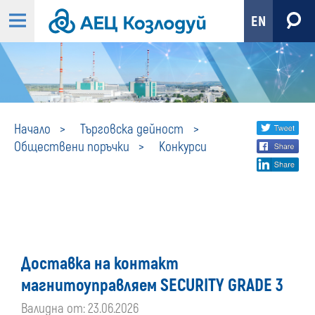
EN
Конкурси
Share
twi
Начало
Търговска дейност
Обществени поръчки
Конкурси
fa
social
lin
media
Доставка на контакт
магнитоуправляем SECURITY GRADE 3
Валидна от: 23.06.2026