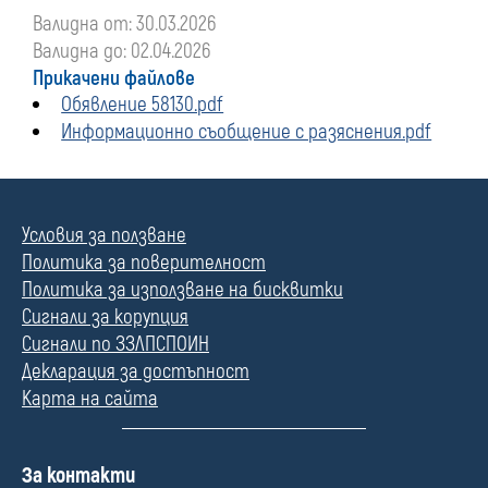
Валидна от: 30.03.2026
Валидна до: 02.04.2026
Прикачени файлове
Обявление 58130.pdf
Информационно съобщение с разяснения.pdf
Условия за ползване
Политика за поверителност
Политика за използване на бисквитки
Сигнали за корупция
Сигнали по ЗЗЛПСПОИН
Декларация за достъпност
Карта на сайта
П
За контакти