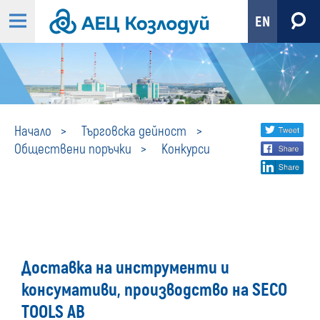
EN
Конкурси
Share
twi
Начало
Търговска дейност
Обществени поръчки
Конкурси
fa
social
lin
media
Доставка на инструменти и
консумативи, производство на SECO
TOOLS AB