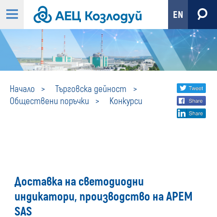
EN
Конкурси
Share
twi
Начало
Търговска дейност
Обществени поръчки
Конкурси
fa
social
lin
media
Доставка на светодиодни
индикатори, производство на APEM
SAS