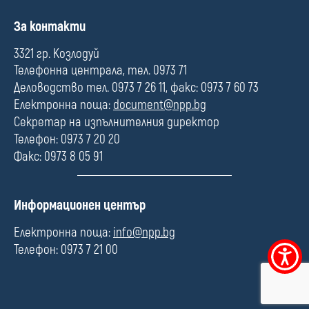
П
За контакти
о
л
3321 гр. Козлодуй
е
Телефонна централа, тел. 0973 71
Деловодство тел. 0973 7 26 11, факс: 0973 7 60 73
Електронна поща:
document@npp.bg
Секретар на изпълнителния директор
Телефон: 0973 7 20 20
Факс: 0973 8 05 91
П
Информационен център
о
л
Електронна поща:
info@npp.bg
е
Телефон: 0973 7 21 00
Меню
за
достъпно