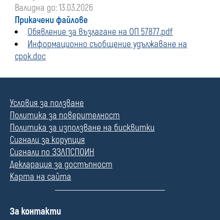
Валидна до: 13.03.2026
Прикачени файлове
Обявление за възлагане на ОП 57877.pdf
Информационно съобщение удължаване на
срок.doc
Условия за ползване
Политика за поверителност
Политика за използване на бисквитки
Сигнали за корупция
Сигнали по ЗЗЛПСПОИН
Декларация за достъпност
Карта на сайта
П
За контакти
о