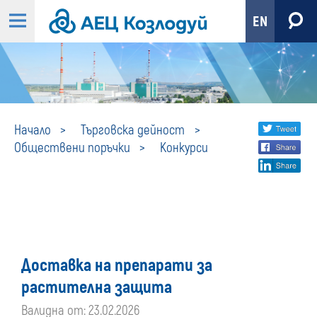
EN
Конкурси
Share
twi
Начало
Търговска дейност
Обществени поръчки
Конкурси
fa
social
lin
media
Доставка на препарати за
растителна защита
Валидна от: 23.02.2026