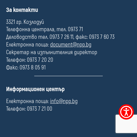
П
За контакти
о
л
3321 гр. Козлодуй
е
Телефонна централа, тел. 0973 71
Деловодство тел. 0973 7 26 11, факс: 0973 7 60 73
Електронна поща:
document@npp.bg
Секретар на изпълнителния директор
Телефон: 0973 7 20 20
Факс: 0973 8 05 91
П
Информационен център
о
л
Електронна поща:
info@npp.bg
е
Телефон: 0973 7 21 00
Меню
за
достъпно