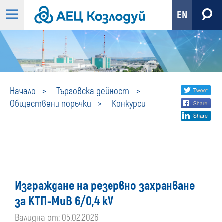
EN
Конкурси
Share
twi
Начало
Търговска дейност
Обществени поръчки
Конкурси
fa
social
lin
media
Изграждане на резервно захранване
за КТП-МиВ 6/0,4 kV
Валидна от: 05.02.2026