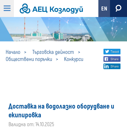
EN
Конкурси
Share
twi
Начало
Търговска дейност
Обществени поръчки
Конкурси
fa
social
lin
media
Доставка на водолазно оборудване и
екипировка
Валидна от: 14.10.2025