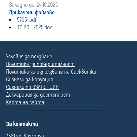
Валидна до: 24.10.2025
Прикачени файлове
57051.pdf
ТС ВОЕ 2025.doc
Условия за ползване
Политика за поверителност
Политика за използване на бисквитки
Сигнали за корупция
Сигнали по ЗЗЛПСПОИН
Декларация за достъпност
Карта на сайта
П
За контакти
о
л
3321 гр. Козлодуй