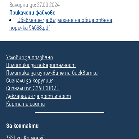
Валидна до: 27.09.2024
Прикачени файлове
Обявление за възлагане на обществена
поръчка 54668.pdf
Условия за ползване
Политика за поверителност
Политика за използване на бисквитки
Сигнали за корупция
Сигнали по ЗЗЛПСПОИН
Декларация за достъпност
Карта на сайта
П
За контакти
о
л
3321 гр. Козлодуй