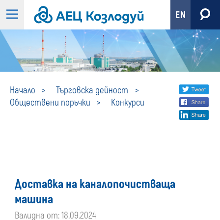
EN
Конкурси
Share
twi
Начало
Търговска дейност
Обществени поръчки
Конкурси
fa
social
lin
media
Доставка на каналопочистваща
машина
Валидна от: 18.09.2024