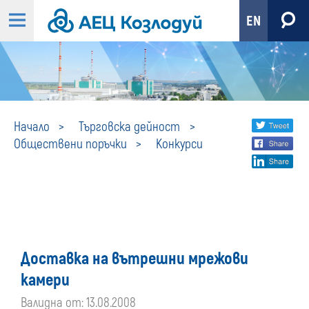
EN
Конкурси
Share
twi
Начало
Търговска дейност
Обществени поръчки
Конкурси
fa
social
lin
media
Доставка на вътрешни мрежови
камери
Валидна от: 13.08.2008