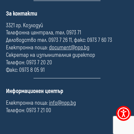
П
За контакти
о
л
3321 гр. Козлодуй
е
Телефонна централа, тел. 0973 71
Деловодство тел. 0973 7 26 11, факс: 0973 7 60 73
Електронна поща:
document@npp.bg
Секретар на изпълнителния директор
Телефон: 0973 7 20 20
Факс: 0973 8 05 91
П
Информационен център
о
л
Електронна поща:
info@npp.bg
е
Телефон: 0973 7 21 00
Меню
за
достъпно