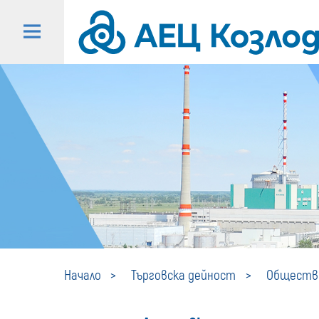
Начало
Търговска дейност
Обществе