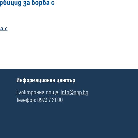
бицид за борба с
media
а с
П
Информационен център
о
л
Електронна поща:
info@npp.bg
е
Телефон: 0973 7 21 00