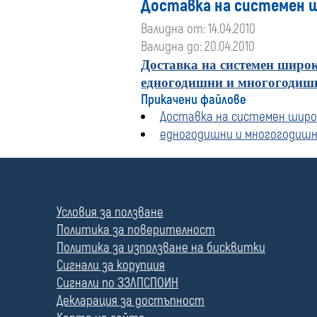
Доставка на системен 
Валидна от: 14.04.2010
Валидна до: 20.04.2010
Доставка на системен широк
едногодишни и многогодишн
Прикачени файлове
Доставка на системен широ
едногодишни и многогодишн
П
о
л
Условия за ползване
е
Политика за поверителност
Политика за използване на бисквитки
Сигнали за корупция
Сигнали по ЗЗЛПСПОИН
Декларация за достъпност