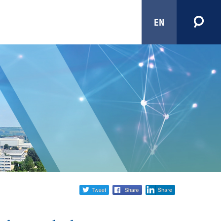
EN
Share
twitter
facebook
linkedin
social