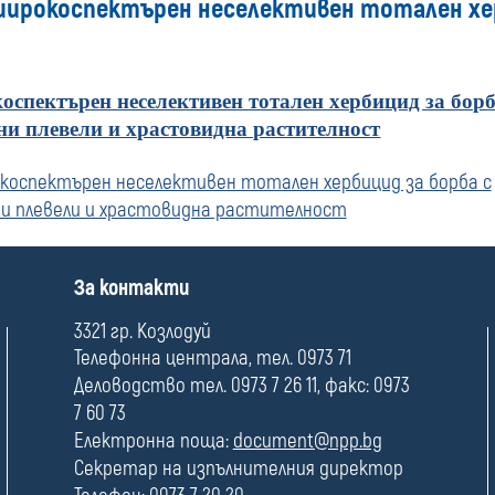
широкоспектърен неселективен тотален хер
оспектърен неселективен тотален хербицид за борб
и плевели и храстовидна растителност
коспектърен неселективен тотален хербицид за борба с
и плевели и храстовидна растителност
П
За контакти
о
л
3321 гр. Козлодуй
е
Телефонна централа, тел. 0973 71
Деловодство тел. 0973 7 26 11, факс: 0973
7 60 73
Електронна поща:
document@npp.bg
Секретар на изпълнителния директор