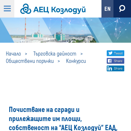
EN
Конкурси
Share
twi
Начало
Търговска дейност
Обществени поръчки
Конкурси
fa
social
lin
media
Почистване на сгради и
прилежащите им площи,
собственост на “АЕЦ Козлодуй” ЕАД,