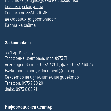
Политика за използване на бисквитки
Сигнали за корупция
Сигнали по ЗЗЛПСПОИН
Декларация за достъпност
Карта на сайта
П
За контакти
о
л
3321 гр. Козлодуй
е
Телефонна централа, тел. 0973 71
Деловодство тел. 0973 7 26 11, факс: 0973 7 60 73
Електронна поща:
document@npp.bg
Секретар на изпълнителния директор
Телефон: 0973 7 20 20
Факс: 0973 8 05 91
П
Информационен център