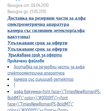
Валидна от: 09.04.2010
Валидна до: 21.05.2010
Доставка на резервни части за алфа
спектрометрична апаратура
камера със силициев детектор
(
алфа
вакуумна
)
Удължаване срок за оферти
Удължаване срок за оферти
Удължаване срок за оферти
Прикачени файлове
Доставка на резервни части за алфа
спектрометрична апаратура
камера със силициев детектор
(
алфа вакуумна<font face=\"TimesNewRomanPS-
BoldMT\" color=\"#0000ff\"><font
face=\"TimesNewRomanPS-BoldMT\"
color=\"#0000ff\"></font></font>