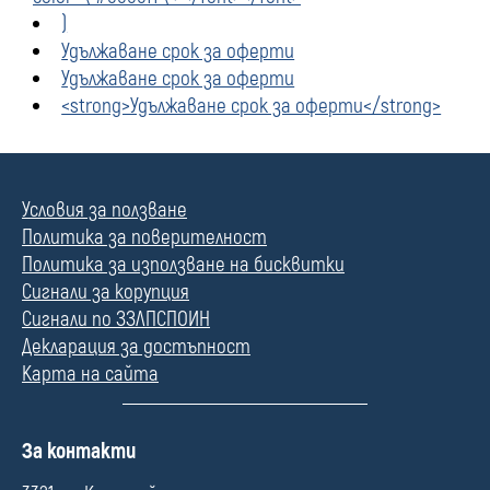
)
Удължаване срок за оферти
Удължаване срок за оферти
<strong>Удължаване срок за оферти</strong>
Условия за ползване
Политика за поверителност
Политика за използване на бисквитки
Сигнали за корупция
Сигнали по ЗЗЛПСПОИН
Декларация за достъпност
Карта на сайта
П
За контакти
о