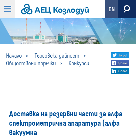
EN
Конкурси
Share
twi
Начало
Търговска дейност
Обществени поръчки
Конкурси
fa
social
lin
media
Доставка на резервни части за алфа
спектрометрична апаратура (алфа
вакуумна