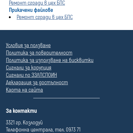
Ремонт сгради в цех БПС
Прикачени файлове
Ремонт сгради в цех БПС
Условия за ползване
Политика за поверителност
Политика за използване на бисквитки
Сигнали за корупция
Сигнали по ЗЗЛПСПОИН
Декларация за достъпност
Карта на сайта
П
За контакти
о
л
3321 гр. Козлодуй
е
Телефонна централа, тел. 0973 71