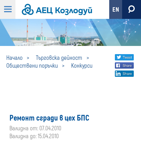
EN
Конкурси
Share
twi
Начало
Търговска дейност
Обществени поръчки
Конкурси
fa
social
lin
media
Ремонт сгради в цех БПС
Валидна от: 07.04.2010
Валидна до: 15.04.2010