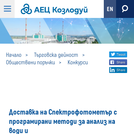
EN
Конкурси
Share
twi
Начало
Търговска дейност
Обществени поръчки
Конкурси
fa
social
lin
media
Доставка на Спектрофотометър с
програмирани методи за анализ на
води и