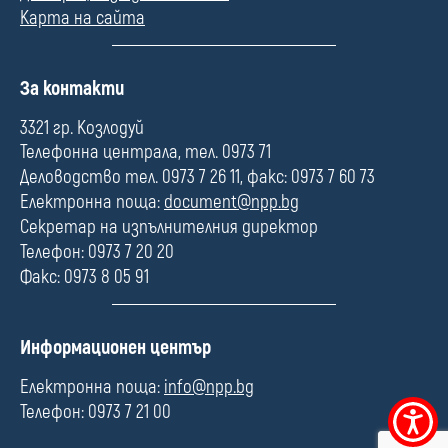
Карта на сайта
П
За контакти
о
л
3321 гр. Козлодуй
е
Телефонна централа, тел. 0973 71
Деловодство тел. 0973 7 26 11, факс: 0973 7 60 73
Електронна поща:
document@npp.bg
Секретар на изпълнителния директор
Телефон: 0973 7 20 20
Факс: 0973 8 05 91
П
Информационен център
о
л
Електронна поща:
info@npp.bg
е
Телефон: 0973 7 21 00
Меню
за