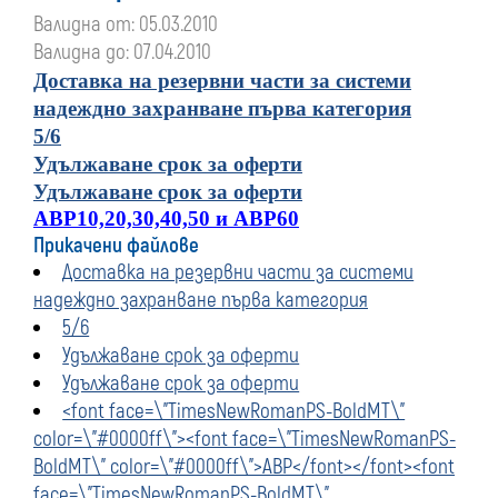
Валидна от: 05.03.2010
Валидна до: 07.04.2010
Доставка на резервни части за системи
надеждно захранване първа категория
5/6
Удължаване срок за оферти
Удължаване срок за оферти
АВР
10,20,30,40,50
и АВР
60
Прикачени файлове
Доставка на резервни части за системи
надеждно захранване първа категория
5/6
Удължаване срок за оферти
Удължаване срок за оферти
<font face=\"TimesNewRomanPS-BoldMT\"
color=\"#0000ff\"><font face=\"TimesNewRomanPS-
BoldMT\" color=\"#0000ff\">АВР</font></font><font
face=\"TimesNewRomanPS-BoldMT\"