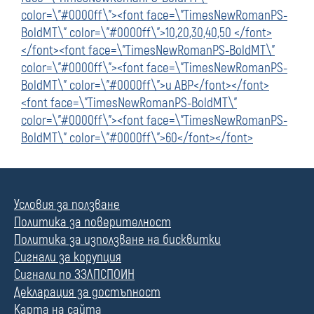
color=\"#0000ff\"><font face=\"TimesNewRomanPS-
BoldMT\" color=\"#0000ff\">10,20,30,40,50 </font>
</font><font face=\"TimesNewRomanPS-BoldMT\"
color=\"#0000ff\"><font face=\"TimesNewRomanPS-
BoldMT\" color=\"#0000ff\">и АВР</font></font>
<font face=\"TimesNewRomanPS-BoldMT\"
color=\"#0000ff\"><font face=\"TimesNewRomanPS-
BoldMT\" color=\"#0000ff\">60</font></font>
Условия за ползване
Политика за поверителност
Политика за използване на бисквитки
Сигнали за корупция
Сигнали по ЗЗЛПСПОИН
Декларация за достъпност
Карта на сайта