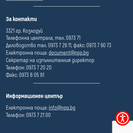
П
За контакти
о
л
3321 гр. Козлодуй
е
Телефонна централа, тел. 0973 71
Деловодство тел. 0973 7 26 11, факс: 0973 7 60 73
Електронна поща:
document@npp.bg
Секретар на изпълнителния директор
Телефон: 0973 7 20 20
Факс: 0973 8 05 91
П
Информационен център
о
л
Електронна поща:
info@npp.bg
е
Телефон: 0973 7 21 00
Меню
за
достъпно