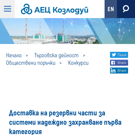
EN
Конкурси
Share
twi
Начало
Търговска дейност
Обществени поръчки
Конкурси
fa
social
lin
media
Доставка на резервни части за
системи надеждно захранване първа
категория