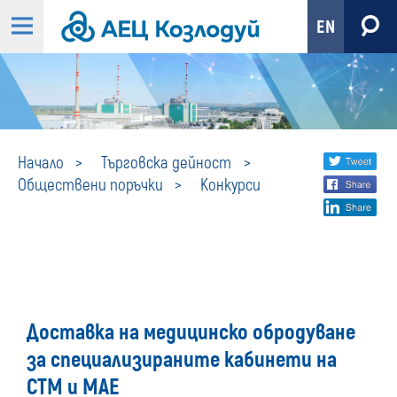
EN
Конкурси
Share
twi
Начало
Търговска дейност
Обществени поръчки
Конкурси
fa
social
lin
media
Доставка на медицинско обродуване
за специализираните кабинети на
СТМ и МАЕ