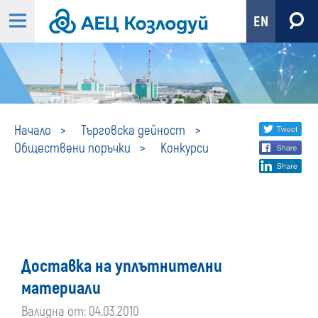
EN
Конкурси
Share
twi
Начало
Търговска дейност
Обществени поръчки
Конкурси
fa
social
lin
media
Доставка на уплътнителни
материали
Валидна от: 04.03.2010