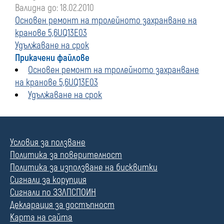
Валидна до: 18.02.2010
Основен ремонт на тролейното захранване на
кранове 5,6UQ13E03
Удължаване на срок
Прикачени файлове
Основен ремонт на тролейното захранване
на кранове 5,6UQ13E03
Удължаване на срок
Условия за ползване
Политика за поверителност
Политика за използване на бисквитки
Сигнали за корупция
Сигнали по ЗЗЛПСПОИН
Декларация за достъпност
Карта на сайта