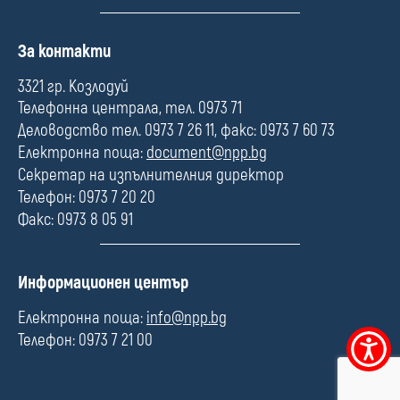
П
За контакти
о
л
3321 гр. Козлодуй
е
Телефонна централа, тел. 0973 71
Деловодство тел. 0973 7 26 11, факс: 0973 7 60 73
Електронна поща:
document@npp.bg
Секретар на изпълнителния директор
Телефон: 0973 7 20 20
Факс: 0973 8 05 91
П
Информационен център
о
л
Електронна поща:
info@npp.bg
е
Телефон: 0973 7 21 00
Меню
за
достъпно