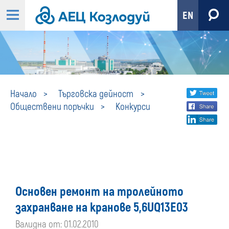
EN
Конкурси
Share
twi
Начало
Търговска дейност
Обществени поръчки
Конкурси
fa
social
lin
media
Основен ремонт на тролейното
захранване на кранове 5,6UQ13E03
Валидна от: 01.02.2010