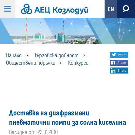
EN
Конкурси
Share
twi
Начало
Търговска дейност
Обществени поръчки
Конкурси
fa
social
lin
media
Доставка на диафрагмени
пневматични помпи за солна киселина
Валидна от: 22.01.2010