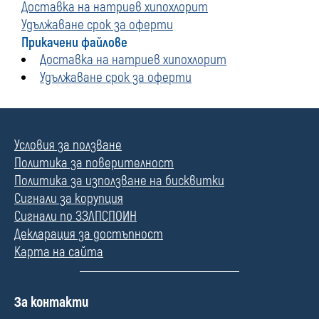
Доставка на натриев хипохлорит
Удължаване срок за оферти
Прикачени файлове
Доставка на натриев хипохлорит
Удължаване срок за оферти
Условия за ползване
Политика за поверителност
Политика за използване на бисквитки
Сигнали за корупция
Сигнали по ЗЗЛПСПОИН
Декларация за достъпност
Карта на сайта
П
За контакти
о