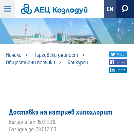
EN
Конкурси
Share
twi
Начало
Търговска дейност
Обществени поръчки
Конкурси
fa
social
lin
media
Доставка на натриев хипохлорит
Валидна от: 15.01.2010
Валидна до: 29.01.2010