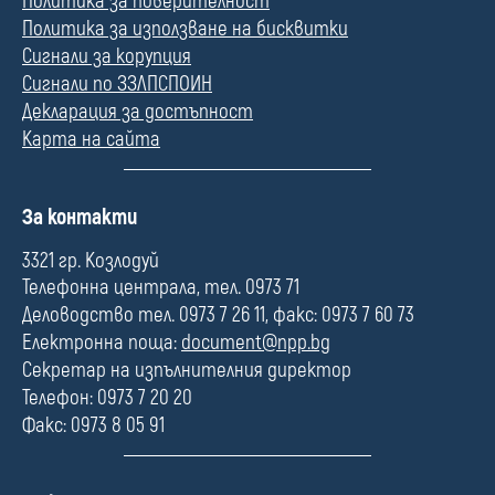
Политика за поверителност
Политика за използване на бисквитки
Сигнали за корупция
Сигнали по ЗЗЛПСПОИН
Декларация за достъпност
Карта на сайта
П
За контакти
о
л
3321 гр. Козлодуй
е
Телефонна централа, тел. 0973 71
Деловодство тел. 0973 7 26 11, факс: 0973 7 60 73
Електронна поща:
document@npp.bg
Секретар на изпълнителния директор
Телефон: 0973 7 20 20
Факс: 0973 8 05 91