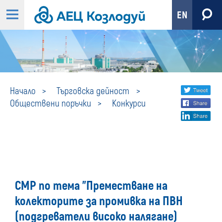
EN
Конкурси
Share
twi
Начало
Търговска дейност
Обществени поръчки
Конкурси
fa
social
lin
media
СМР по тема "Преместване на
колекторите за промивка на ПВН
(подгреватели високо налягане)