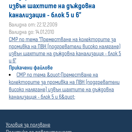
извън шахтите на дъждовна
канализация - блок 5 и 6"
Валидна от: 22.12.2009
Валидна до: 14.01.2010
СМР по тема "Преместване на колекторите за
промивка на ПВН (подгреватели високо налягане)
извън шахтите на дъждовна канализация - блок 5
и 6"
Прикачени файлове
СМР по тема &quot;Преместване на
колекторите за промивка на ПВН (подгреватели
високо налягане) извън шахтите на дъждовна
канализация - блок 5 и 6&quot;
Условия за ползване