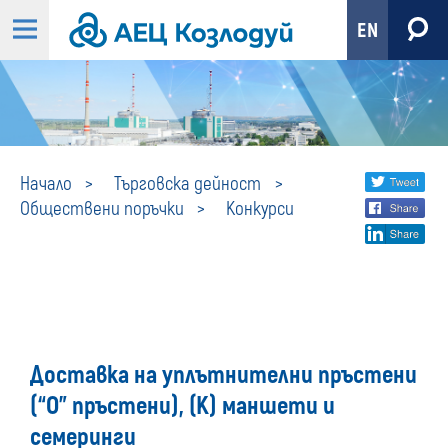
EN
Конкурси
Share
twi
Начало
Търговска дейност
Обществени поръчки
Конкурси
fa
social
lin
media
Доставка на уплътнителни пръстени
(“О” пръстени), (К) маншети и
семеринги