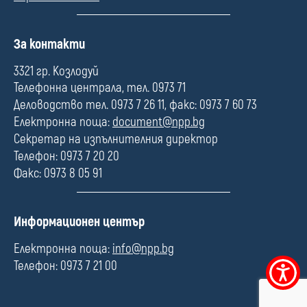
П
За контакти
о
л
3321 гр. Козлодуй
е
Телефонна централа, тел. 0973 71
Деловодство тел. 0973 7 26 11, факс: 0973 7 60 73
Електронна поща:
document@npp.bg
Секретар на изпълнителния директор
Телефон: 0973 7 20 20
Факс: 0973 8 05 91
П
Информационен център
о
л
Електронна поща:
info@npp.bg
е
Телефон: 0973 7 21 00
Меню
за
достъпно