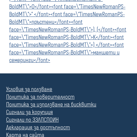
BoldMT\">О</font><font face=\"TimesNewRomanPS-
BoldMT\">” </font><font face=\"TimesNewRomanPS-
BoldMT\">пръстени</font><font
face=\"TimesNewRomanPS-BoldMT\">), (</font><font
face=\"TimesNewRomanPS-BoldMT\">К</font><font
face=\"TimesNewRomanPS-BoldMT\">) </font><font
face=\"TimesNewRomanPS-BoldMT\">маншети и
семеринги</font>
Условия за ползване
Политика за поверителност
Политика за използване на бисквитки
Сигнали за корупция
Сигнали по ЗЗЛПСПОИН
Декларация за достъпност
Карта на сайта