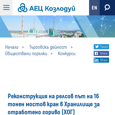
EN
Конкурси
Share
twi
Начало
Търговска дейност
Обществени поръчки
Конкурси
fa
social
lin
media
Реконструкция на релсов път на 16
тонен мостов кран в Хранилище за
отработено гориво (ХОГ)