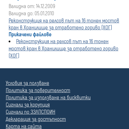
Валидна от: 14.12.2009
Валидна до: 05.01.2010
Реконструкция на релсов път на 16 тонен мостов
кран в Хранилище за отработено гориво (ХОГ)
Прикачени файлове
Реконструкция на релсов път на 16 тонен
мостов кран в Хранилище за отработено гориво
(ХОГ)
Условия за ползване
Политика за поверителност
Политика за използване на бисквитки
Сигнали за корупция
Сигнали по ЗЗЛПСПОИН
Декларация за достъпност
Карта на сайта