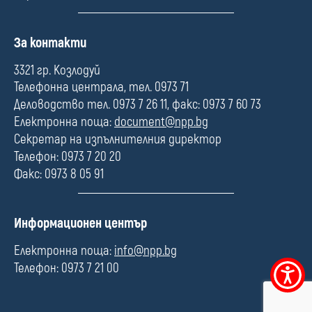
П
За контакти
о
л
3321 гр. Козлодуй
е
Телефонна централа, тел. 0973 71
Деловодство тел. 0973 7 26 11, факс: 0973 7 60 73
Електронна поща:
document@npp.bg
Секретар на изпълнителния директор
Телефон: 0973 7 20 20
Факс: 0973 8 05 91
П
Информационен център
о
л
Електронна поща:
info@npp.bg
е
Телефон: 0973 7 21 00
Меню
за
достъпно