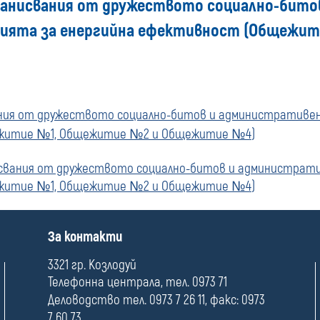
анисвания от дружеството социално-битов
анията за енергийна ефективност (Общеж
ия от дружеството социално-битов и административен и
ежитие №1, Общежитие №2 и Общежитие №4)
вания от дружеството социално-битов и административе
ежитие №1, Общежитие №2 и Общежитие №4)
П
За контакти
о
л
3321 гр. Козлодуй
е
Телефонна централа, тел. 0973 71
Деловодство тел. 0973 7 26 11, факс: 0973
7 60 73