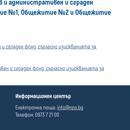
 и административен и сграден
media
итие №1, Общежитие №2 и Общежитие
 сграден фонд, съгласно изискванията за
н и сграден фонд, съгласно изискванията за
П
Информационен център
о
л
Електронна поща:
info@npp.bg
е
Телефон: 0973 7 21 00