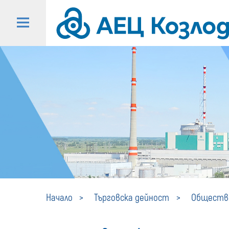
Начало
Търговска дейност
Обществе