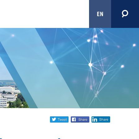
EN
Share
twitter
facebook
linkedin
social