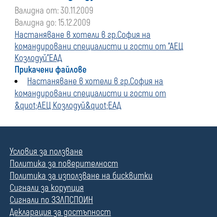
Валидна от: 30.11.2009
Валидна до: 15.12.2009
Настаняване в хотели в гр.София на
командировани специалисти и гости от "АЕЦ
Козлодуй"ЕАД
Прикачени файлове
Настаняване в хотели в гр.София на
командировани специалисти и гости от
&quot;АЕЦ Козлодуй&quot;ЕАД
Условия за ползване
Политика за поверителност
Политика за използване на бисквитки
Сигнали за корупция
Сигнали по ЗЗЛПСПОИН
Декларация за достъпност