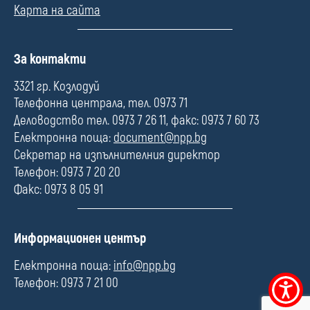
Карта на сайта
П
За контакти
о
л
3321 гр. Козлодуй
е
Телефонна централа, тел. 0973 71
Деловодство тел. 0973 7 26 11, факс: 0973 7 60 73
Електронна поща:
document@npp.bg
Секретар на изпълнителния директор
Телефон: 0973 7 20 20
Факс: 0973 8 05 91
П
Информационен център
о
л
Електронна поща:
info@npp.bg
е
Телефон: 0973 7 21 00
Меню
за