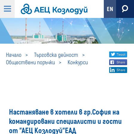
EN
Конкурси
Share
twi
Начало
Търговска дейност
Обществени поръчки
Конкурси
fa
social
lin
media
Настаняване в хотели в гр.София на
командировани специалисти и гости
от "АЕЦ Козлодуй"ЕАД