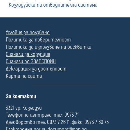
Козлодуйската отводнителна система
Условия за ползване
Политика за поверителност
Политика за използване на бисквитки
Сигнали за корупция
Сигнали по ЗЗЛПСПОИН
Декларация за достъпност
Карта на сайта
П
За контакти
о
л
3321 гр. Козлодуй
е
Телефонна централа, тел. 0973 71
Деловодство тел. 0973 7 26 11, факс: 0973 7 60 73
Електронна поща:
document@npp.bg