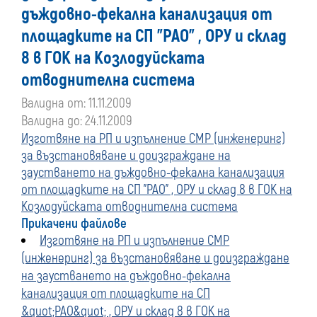
дъждовно-фекална канализация от
площадките на СП "РАО" , ОРУ и склад
8 в ГОК на Козлодуйската
отводнителна система
Валидна от: 11.11.2009
Валидна до: 24.11.2009
Изготвяне на РП и изпълнение СМР (инженеринг)
за възстановяване и доизграждане на
заустването на дъждовно-фекална канализация
от площадките на СП "РАО" , ОРУ и склад 8 в ГОК на
Козлодуйската отводнителна система
Прикачени файлове
Изготвяне на РП и изпълнение СМР
(инженеринг) за възстановяване и доизграждане
на заустването на дъждовно-фекална
канализация от площадките на СП
&quot;РАО&quot; , ОРУ и склад 8 в ГОК на