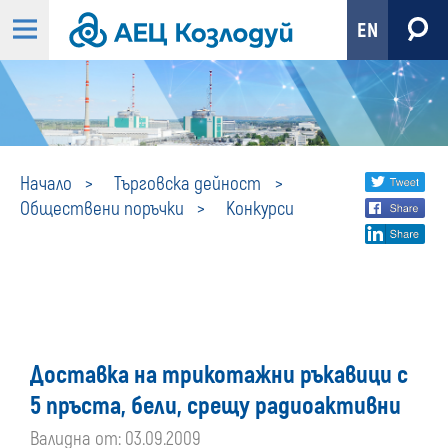
EN
Конкурси
Share
twi
Начало
Търговска дейност
Обществени поръчки
Конкурси
fa
social
lin
media
Доставка на трикотажни ръкавици с
5 пръста, бели, срещу радиоактивни
Валидна от: 03.09.2009