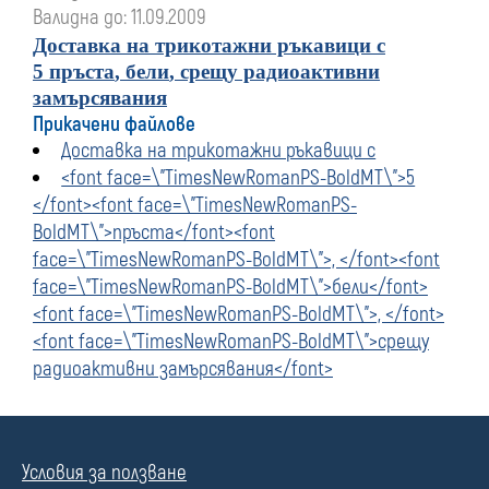
Валидна до: 11.09.2009
Доставка на трикотажни ръкавици с
5
пръста
,
бели
,
срещу радиоактивни
замърсявания
Прикачени файлове
Доставка на трикотажни ръкавици с
<font face=\"TimesNewRomanPS-BoldMT\">5
</font><font face=\"TimesNewRomanPS-
BoldMT\">пръста</font><font
face=\"TimesNewRomanPS-BoldMT\">, </font><font
face=\"TimesNewRomanPS-BoldMT\">бели</font>
<font face=\"TimesNewRomanPS-BoldMT\">, </font>
<font face=\"TimesNewRomanPS-BoldMT\">срещу
радиоактивни замърсявания</font>
Условия за ползване