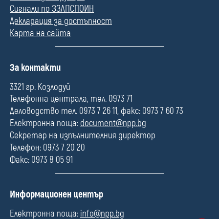
Сигнали по ЗЗЛПСПОИН
Декларация за достъпност
Карта на сайта
П
За контакти
о
л
3321 гр. Козлодуй
е
Телефонна централа, тел. 0973 71
Деловодство тел. 0973 7 26 11, факс: 0973 7 60 73
Електронна поща:
document@npp.bg
Секретар на изпълнителния директор
Телефон: 0973 7 20 20
Факс: 0973 8 05 91
П
Информационен център
о
л
Електронна поща:
info@npp.bg