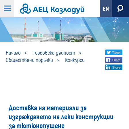
EN
Конкурси
Share
twi
Начало
Търговска дейност
Обществени поръчки
Конкурси
fa
social
lin
media
Доставка на материали за
изграждането на леки конструкции
за тютюнопушене