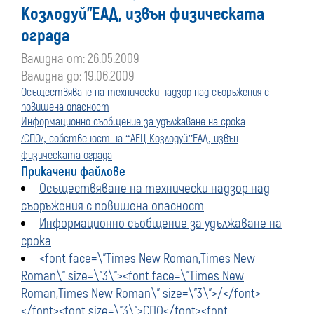
Козлодуй”ЕАД, извън физическата
ограда
Валидна от: 26.05.2009
Валидна до: 19.06.2009
Осъществяване на технически надзор над съоръжения с
повишена опасност
Информационно съобщение за удължаване на срока
СПО
собственост на
АЕЦ Козлодуй
ЕАД
извън
/
/,
“
”
,
физическата ограда
Прикачени файлове
Осъществяване на технически надзор над
съоръжения с повишена опасност
Информационно съобщение за удължаване на
срока
<font face=\"Times New Roman,Times New
Roman\" size=\"3\"><font face=\"Times New
Roman,Times New Roman\" size=\"3\">/</font>
</font><font size=\"3\">СПО</font><font