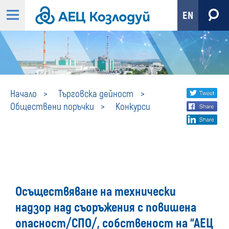
EN
Конкурси
Share
twi
Начало
Търговска дейност
Обществени поръчки
Конкурси
fa
social
lin
media
Осъществяване на технически
надзор над съоръжения с повишена
опасност/СПО/, собственост на “АЕЦ