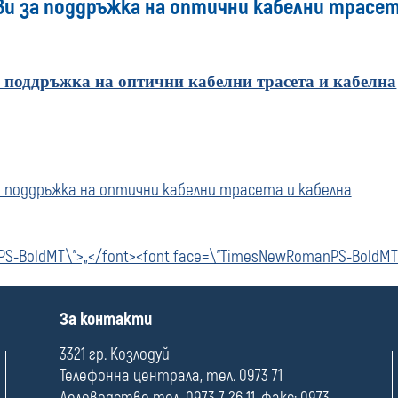
и за поддръжка на оптични кабелни трасет
 поддръжка на оптични кабелни трасета и кабелна
 поддръжка на оптични кабелни трасета и кабелна
S-BoldMT\">„</font><font face=\"TimesNewRomanPS-BoldMT
П
За контакти
о
л
3321 гр. Козлодуй
е
Телефонна централа, тел. 0973 71