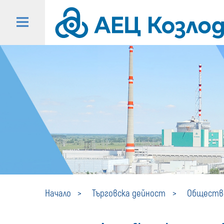
Начало
Търговска дейност
Обществе