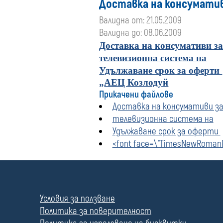
Доставка на консуматив
Валидна от: 21.05.2009
Валидна до: 08.06.2009
Доставка на консумативи за
телевизионна система на
Удължаване срок за оферти
„
АЕЦ Козлодуй
Прикачени файлове
Доставка на консумативи за
телевизионна система на
Удължаване срок за оферти
<font face=\"TimesNewRomanP
П
о
л
Условия за ползване
е
Политика за поверителност