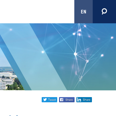
EN
Share
twitter
facebook
linkedin
social