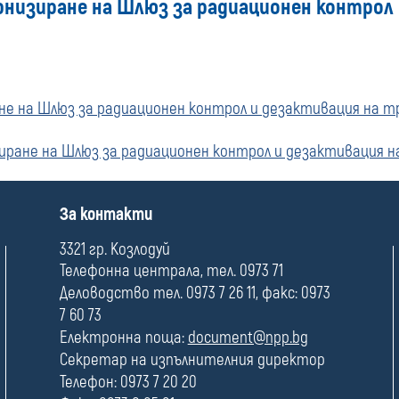
рнизиране на Шлюз за радиационен контрол
не на Шлюз за радиационен контрол и дезактивация на 
иране на Шлюз за радиационен контрол и дезактивация 
П
За контакти
о
л
3321 гр. Козлодуй
е
Телефонна централа, тел. 0973 71
Деловодство тел. 0973 7 26 11, факс: 0973
7 60 73
Електронна поща:
document@npp.bg
Секретар на изпълнителния директор
Телефон: 0973 7 20 20