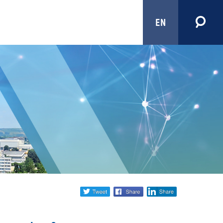
EN
Share
twitter
facebook
linkedin
social