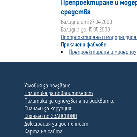
Препроектиране и моде
средства
Валидна от: 27.04.2009
Валидна до: 15.05.2009
Препроектиране и модернизира
Прикачени файлове
Препроектиране и модерниз
П
о
л
Условия за ползване
е
Политика за поверителност
Политика за използване на бисквитки
Сигнали за корупция
Сигнали по ЗЗЛПСПОИН
Декларация за достъпност
Карта на сайта