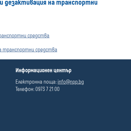
 и дезактивация на транспортни
media
транспортни средства
на транспортни средства
П
Информационен център
о
л
Електронна поща:
info@npp.bg
е
Телефон: 0973 7 21 00