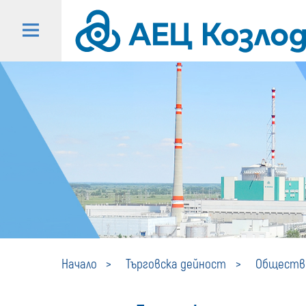
Начало
Търговска дейност
Обществе