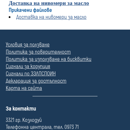
Доставка на нивомери за масло
Прикачени файлове
Доставка на нивомери за масло
Условия за ползване
Политика за поверителност
Политика за използване на бисквитки
Сигнали за корупция
Сигнали по ЗЗЛПСПОИН
Декларация за достъпност
Карта на сайта
П
За контакти
о
л
3321 гр. Козлодуй
е
Телефонна централа, тел. 0973 71