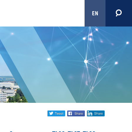
EN
Share
twitter
facebook
linkedin
social