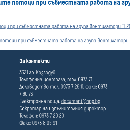
ите потоци при съвместната работа на груп
оци при съвместната работа на група вентилатори TL26; 
потоци при съвместната работа на група вентилатори TL2
П
За контакти
о
л
3321 гр. Козлодуй
е
Телефонна централа, тел. 0973 71
Деловодство тел. 0973 7 26 11, факс: 0973
7 60 73
Електронна поща:
document@npp.bg
Секретар на изпълнителния директор
Телефон: 0973 7 20 20
Факс: 0973 8 05 91