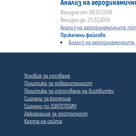
Анализ на аеродинамичн
Валидна от: 09.03.2009
Валидна до: 25.03.2009
Анализ на аеродинамичните пот
Прикачени файлове
Анализ на аеродинамичните 
П
о
л
Условия за ползване
е
Политика за поверителност
Политика за използване на бисквитки
Сигнали за корупция
Сигнали по ЗЗЛПСПОИН
Декларация за достъпност
Карта на сайта