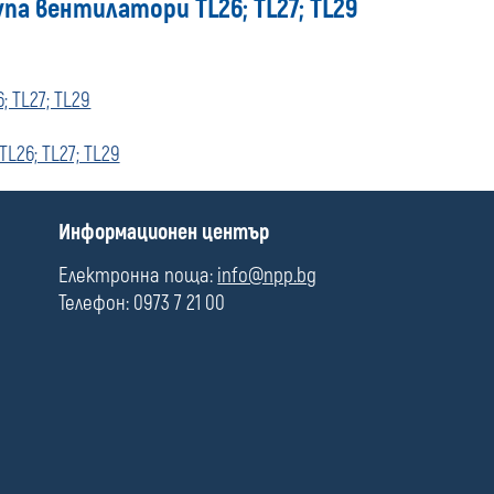
а вентилатори TL26; TL27; TL29
media
TL27; TL29
6; TL27; TL29
П
Информационен център
о
л
Електронна поща:
info@npp.bg
е
Телефон: 0973 7 21 00