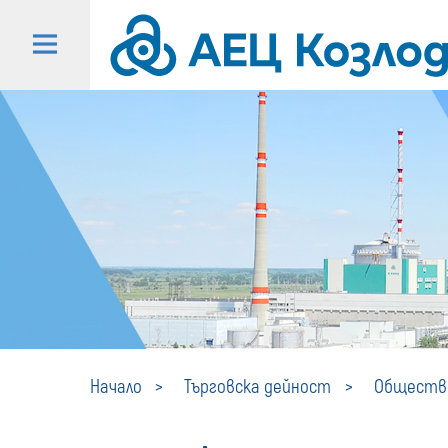
Начало
Търговска дейност
Обществе