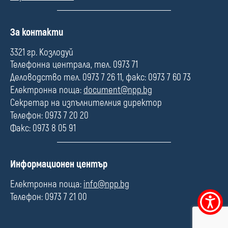
П
За контакти
о
л
3321 гр. Козлодуй
е
Телефонна централа, тел. 0973 71
Деловодство тел. 0973 7 26 11, факс: 0973 7 60 73
Електронна поща:
document@npp.bg
Секретар на изпълнителния директор
Телефон: 0973 7 20 20
Факс: 0973 8 05 91
П
Информационен център
о
л
Електронна поща:
info@npp.bg
е
Телефон: 0973 7 21 00
Меню
за
достъпно