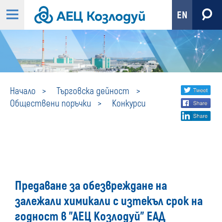
EN
Конкурси
Share
twi
Начало
Търговска дейност
Обществени поръчки
Конкурси
fa
social
lin
media
Предаване за обезвреждане на
залежали химикали с изтекъл срок на
годност в "АЕЦ Козлодуй" ЕАД