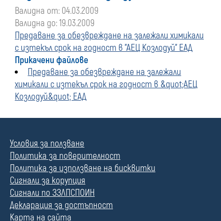
Валидна от: 04.03.2009
Валидна до: 19.03.2009
Предаване за обезвреждане на залежали химикали
с изтекъл срок на годност в "АЕЦ Козлодуй" ЕАД
Прикачени файлове
Предаване за обезвреждане на залежали
химикали с изтекъл срок на годност в &quot;АЕЦ
Козлодуй&quot; ЕАД
Условия за ползване
Политика за поверителност
Политика за използване на бисквитки
Сигнали за корупция
Сигнали по ЗЗЛПСПОИН
Декларация за достъпност
Карта на сайта