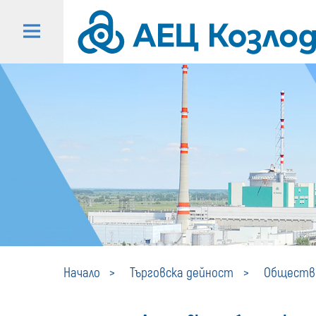
Начало
Търговска дейност
Обществе