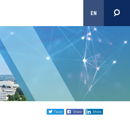
EN
Share
twitter
facebook
linkedin
social