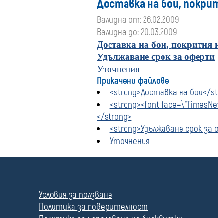
Доставка на бои, покри
Валидна от: 26.02.2009
Валидна до: 20.03.2009
Доставка на бои
,
покрития 
Удължаване срок за оферти
Уточнения
Прикачени файлове
<strong>Доставка на бои</st
<strong><font face=\"TimesN
</strong>
<strong>Удължаване срок за
Уточнения
П
о
л
Условия за ползване
е
Политика за поверителност