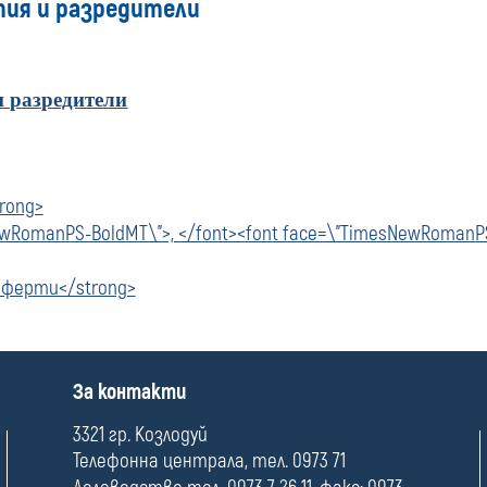
тия и разредители
и разредители
rong>
ewRomanPS-BoldMT\">, </font><font face=\"TimesNewRoman
 оферти</strong>
П
За контакти
о
л
3321 гр. Козлодуй
е
Телефонна централа, тел. 0973 71