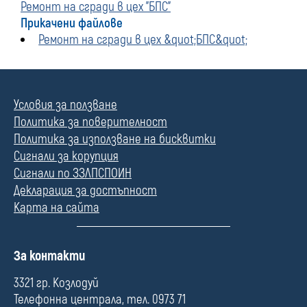
Ремонт на сгради в цех "БПС"
Прикачени файлове
Ремонт на сгради в цех &quot;БПС&quot;
Условия за ползване
Политика за поверителност
Политика за използване на бисквитки
Сигнали за корупция
Сигнали по ЗЗЛПСПОИН
Декларация за достъпност
Карта на сайта
П
За контакти
о
л
3321 гр. Козлодуй
е
Телефонна централа, тел. 0973 71