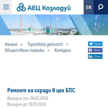
EN
Конкурси
Share
twi
Начало
Търговска дейност
Обществени поръчки
Конкурси
fa
social
lin
media
Ремонт на сгради в цех БПС
Валидна от: 06.02.2009
Валидна до: 16.02.2009