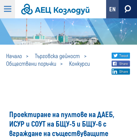
EN
Конкурси
Share
twi
Начало
Търговска дейност
Обществени поръчки
Конкурси
fa
social
lin
media
Проектиране на пултове на ДАЕБ,
ИСУР и СОУТ на БЩУ-5 и БЩУ-6 с
вграждане на съществуващите