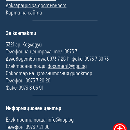
Декларация за достъпност
Карта на сайта
П
За контакти
о
л
3321 гр. Козлодуй
е
Телефонна централа, тел. 0973 71
Деловодство тел. 0973 7 26 11, факс: 0973 7 60 73
Електронна поща:
document@npp.bg
Секретар на изпълнителния директор
Телефон: 0973 7 20 20
Факс: 0973 8 05 91
П
Информационен център
о
л
Електронна поща:
info@npp.bg
е
Телефон: 0973 7 21 00