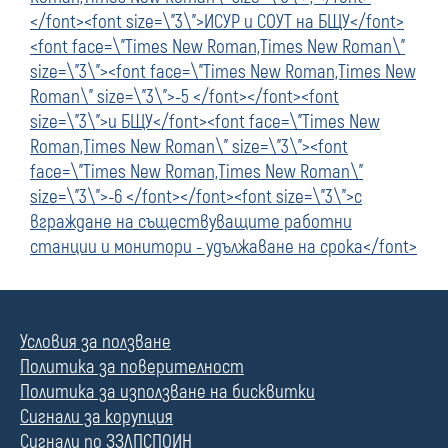
</font><font size=\"3\">ИСУР и СОУТ на БЩУ</font>
<font face=\"Times New Roman,Times New Roman\"
size=\"3\"><font face=\"Times New Roman,Times New
Roman\" size=\"3\">-5 </font></font><font
size=\"3\">и БЩУ</font><font face=\"Times New
Roman,Times New Roman\" size=\"3\"><font
face=\"Times New Roman,Times New Roman\"
size=\"3\">-6 </font></font><font size=\"3\">с
вграждане на съществуващите работни
станции и монитори - удължаване на срока</font>
Условия за ползване
Политика за поверителност
Политика за използване на бисквитки
Сигнали за корупция
Сигнали по ЗЗЛПСПОИН