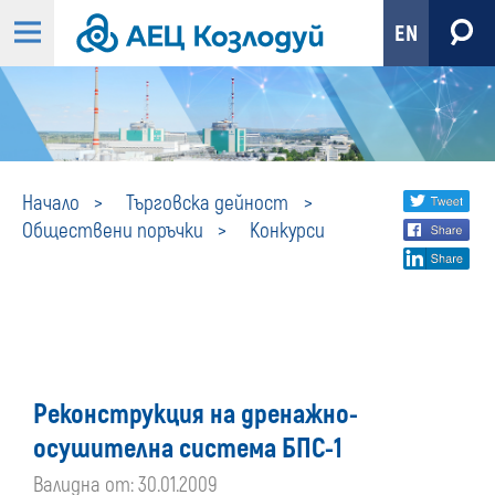
EN
Конкурси
Share
twi
Начало
Търговска дейност
Обществени поръчки
Конкурси
fa
social
lin
media
Реконструкция на дренажно-
осушителна система БПС-1
Валидна от: 30.01.2009