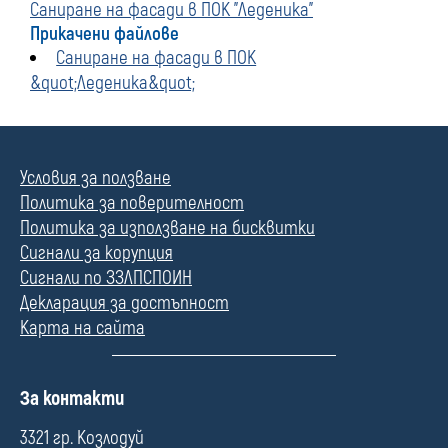
Саниране на фасади в ПОК "Леденика"
Прикачени файлове
Саниране на фасади в ПОК
&quot;Леденика&quot;
Условия за ползване
Политика за поверителност
Политика за използване на бисквитки
Сигнали за корупция
Сигнали по ЗЗЛПСПОИН
Декларация за достъпност
Карта на сайта
П
За контакти
о
л
3321 гр. Козлодуй