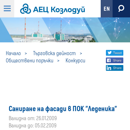
EN
Конкурси
Share
twi
Начало
Търговска дейност
Обществени поръчки
Конкурси
fa
social
lin
media
Саниране на фасади в ПОК "Леденика"
Валидна от: 26.01.2009
Валидна до: 05.02.2009