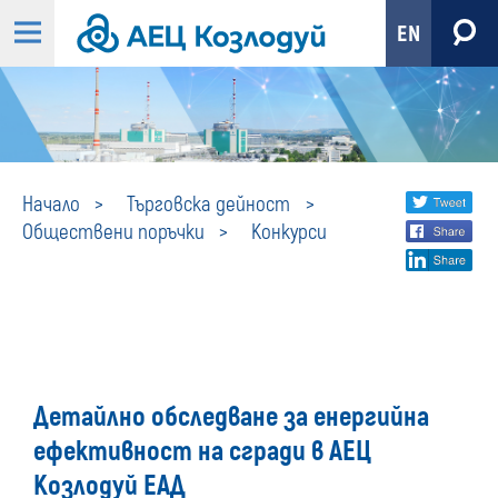
EN
Конкурси
Share
twi
Начало
Търговска дейност
Обществени поръчки
Конкурси
fa
social
lin
media
Детайлно обследване за енергийна
ефективност на сгради в АЕЦ
Козлодуй ЕАД