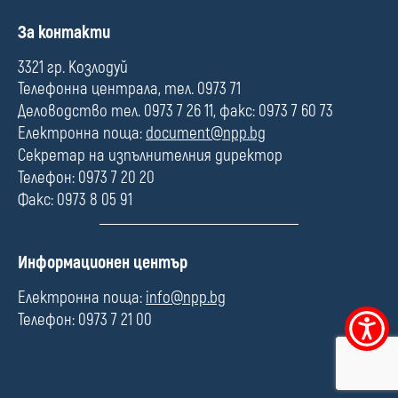
П
За контакти
о
л
3321 гр. Козлодуй
е
Телефонна централа, тел. 0973 71
Деловодство тел. 0973 7 26 11, факс: 0973 7 60 73
Електронна поща:
document@npp.bg
Секретар на изпълнителния директор
Телефон: 0973 7 20 20
Факс: 0973 8 05 91
П
Информационен център
о
л
Електронна поща:
info@npp.bg
е
Телефон: 0973 7 21 00
Меню
за
достъпно