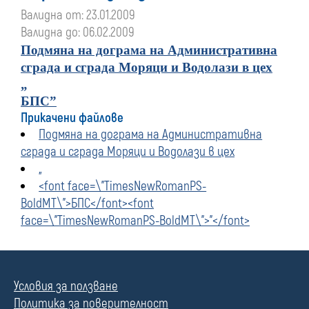
Валидна от: 23.01.2009
Валидна до: 06.02.2009
Подмяна на дограма на Административна
сграда и сграда Моряци и Водолази в цех
„
БПС
”
Прикачени файлове
Подмяна на дограма на Административна
сграда и сграда Моряци и Водолази в цех
„
<font face=\"TimesNewRomanPS-
BoldMT\">БПС</font><font
face=\"TimesNewRomanPS-BoldMT\">”</font>
Условия за ползване
Политика за поверителност