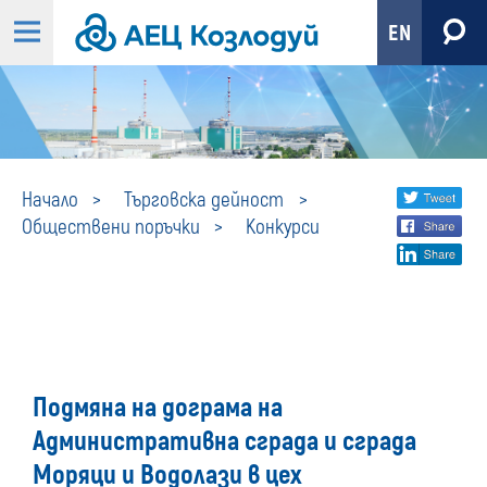
EN
Конкурси
Share
twi
Начало
Търговска дейност
Обществени поръчки
Конкурси
fa
social
lin
media
Подмяна на дограма на
Административна сграда и сграда
Моряци и Водолази в цех