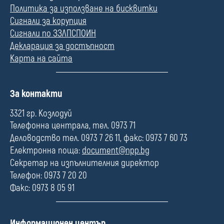
Политика за използване на бисквитки
Сигнали за корупция
Сигнали по ЗЗЛПСПОИН
Декларация за достъпност
Карта на сайта
П
За контакти
о
л
3321 гр. Козлодуй
е
Телефонна централа, тел. 0973 71
Деловодство тел. 0973 7 26 11, факс: 0973 7 60 73
Електронна поща:
document@npp.bg
Секретар на изпълнителния директор
Телефон: 0973 7 20 20
Факс: 0973 8 05 91
П
Информационен център