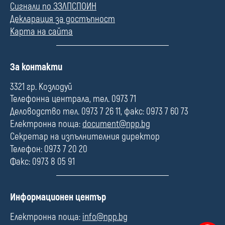
Сигнали по ЗЗЛПСПОИН
Декларация за достъпност
Карта на сайта
П
За контакти
о
л
3321 гр. Козлодуй
е
Телефонна централа, тел. 0973 71
Деловодство тел. 0973 7 26 11, факс: 0973 7 60 73
Електронна поща:
document@npp.bg
Секретар на изпълнителния директор
Телефон: 0973 7 20 20
Факс: 0973 8 05 91
П
Информационен център
о
л
Електронна поща:
info@npp.bg