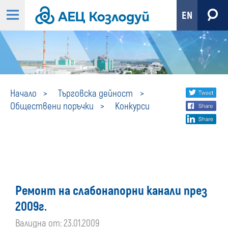
EN
Конкурси
Share
twi
Начало
Търговска дейност
Обществени поръчки
Конкурси
fa
social
lin
media
Ремонт на слабонапорни канали през
2009г.
Валидна от: 23.01.2009