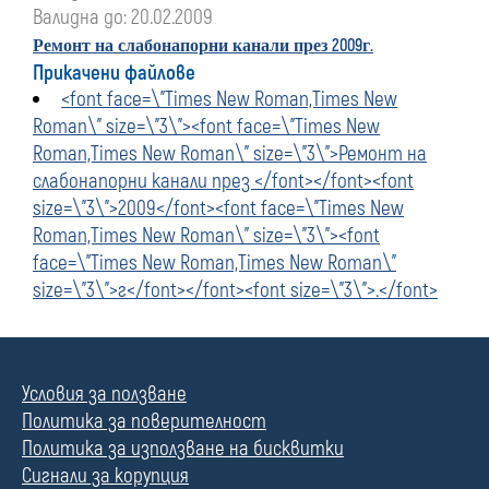
Валидна до: 20.02.2009
2009
.
Ремонт на слабонапорни канали през
г
Прикачени файлове
<font face=\"Times New Roman,Times New
Roman\" size=\"3\"><font face=\"Times New
Roman,Times New Roman\" size=\"3\">Ремонт на
слабонапорни канали през </font></font><font
size=\"3\">2009</font><font face=\"Times New
Roman,Times New Roman\" size=\"3\"><font
face=\"Times New Roman,Times New Roman\"
size=\"3\">г</font></font><font size=\"3\">.</font>
Условия за ползване
Политика за поверителност
Политика за използване на бисквитки
Сигнали за корупция