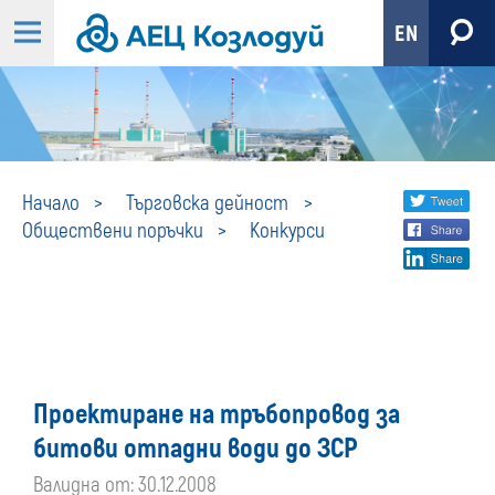
EN
Конкурси
Share
twi
Начало
Търговска дейност
Обществени поръчки
Конкурси
fa
social
lin
media
Проектиране на тръбопровод за
битови отпадни води до ЗСР
Валидна от: 30.12.2008